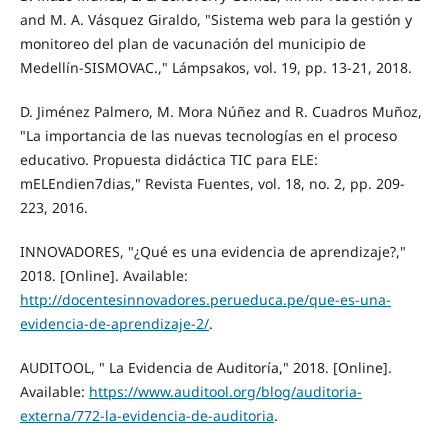
and M. A. Vásquez Giraldo, "Sistema web para la gestión y
monitoreo del plan de vacunación del municipio de
Medellín-SISMOVAC.," Lámpsakos, vol. 19, pp. 13-21, 2018.
D. Jiménez Palmero, M. Mora Núñez and R. Cuadros Muñoz,
"La importancia de las nuevas tecnologías en el proceso
educativo. Propuesta didáctica TIC para ELE:
mELEndien7dias," Revista Fuentes, vol. 18, no. 2, pp. 209-
223, 2016.
INNOVADORES, "¿Qué es una evidencia de aprendizaje?,"
2018. [Online]. Available:
http://docentesinnovadores.perueduca.pe/que-es-una-
evidencia-de-aprendizaje-2/
.
AUDITOOL, " La Evidencia de Auditoría," 2018. [Online].
Available:
https://www.auditool.org/blog/auditoria-
externa/772-la-evidencia-de-auditoria
.