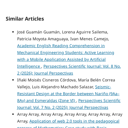
Similar Articles
José Guamán Guamán, Lorena Aguirre Sailema,
Patricia Moyota Amaguaya, Ivan Menes Camejo,
Academic English Reading Comprehension in
Mechanical Engineering Students: Active Learning
with a Mobile Application Assisted by Artificial
Intelligence
,
Perspectives Scientific Journal: Vol. 8 No.
2 (2026): Journal Perspectivas
Iñaki Moisés Cisneros Córdova, María Belén Correa
Vallejo, Luis Alejandro Machado Salazar,
Seismic-
Resistant Design at the Border between Nariño (9Aa–
8Av) and Esmeraldas (Zone VI)
,
Perspectives Scientific
Journal: Vol. 7 No. 2 (2025): Journal Perspectivas
Array Array, Array Array, Array Array, Array Array, Array
Array,
Application of web 2.0 tools in the pedagogical
process of Mathematics: Case study with Basic