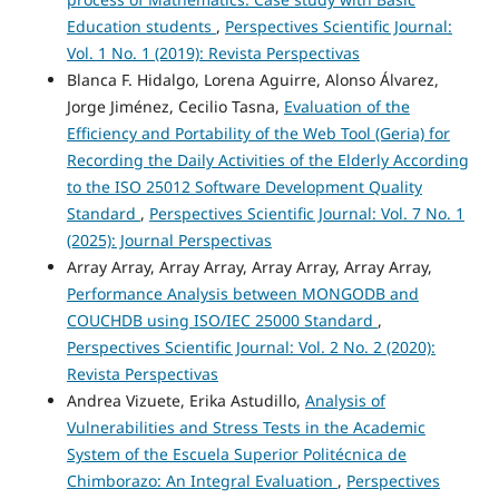
Education students
,
Perspectives Scientific Journal:
Vol. 1 No. 1 (2019): Revista Perspectivas
Blanca F. Hidalgo, Lorena Aguirre, Alonso Álvarez,
Jorge Jiménez, Cecilio Tasna,
Evaluation of the
Efficiency and Portability of the Web Tool (Geria) for
Recording the Daily Activities of the Elderly According
to the ISO 25012 Software Development Quality
Standard
,
Perspectives Scientific Journal: Vol. 7 No. 1
(2025): Journal Perspectivas
Array Array, Array Array, Array Array, Array Array,
Performance Analysis between MONGODB and
COUCHDB using ISO/IEC 25000 Standard
,
Perspectives Scientific Journal: Vol. 2 No. 2 (2020):
Revista Perspectivas
Andrea Vizuete, Erika Astudillo,
Analysis of
Vulnerabilities and Stress Tests in the Academic
System of the Escuela Superior Politécnica de
Chimborazo: An Integral Evaluation
,
Perspectives